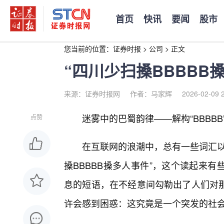
首页
快讯
要闻
股市
您当前的位置：
证券时报
>
公司
>
正文
“四川少扫搡BBBBB
来源：证券时报网
作者：马家辉
2026-02-09 
迷雾中的巴蜀韵律——解构“BBBB
点赞
在互联网的浪潮中，总有一些词汇以
搡BBBBB搡多人事件”，这个读起来
息的短语，在不经意间勾勒出了人们对
许会感到困惑：这究竟是一个突发的社