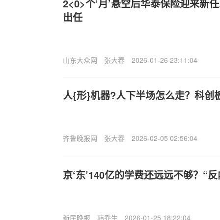
2<0>个‘月’悬空后华泰保险迎来新
出任
山东大众网
张大春
2026-01-26 23:11:04
人{形}机器?人下半场怎么走？科创
齐鲁晚报网
张大春
2026-02-05 02:56:04
京‘东’140亿的学费还远远不够？“
新民晚报
韩乔生
2026-01-25 18:22:04