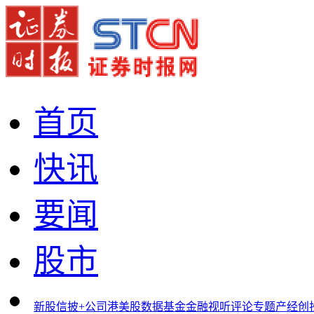
首页
快讯
要闻
股市
新股
信披+
公司
港美股
数据
基金
金融
视听
评论
专题
产经
创