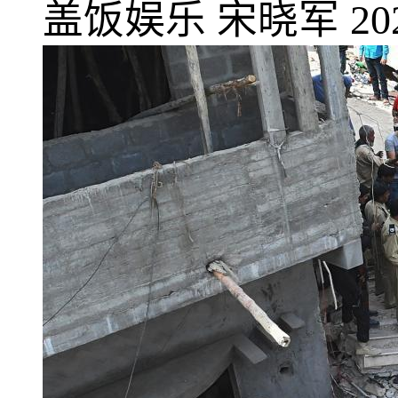
盖饭娱乐
宋晓军
20