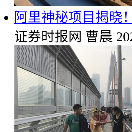
阿里神秘项目揭晓！
证券时报网
曹晨
20