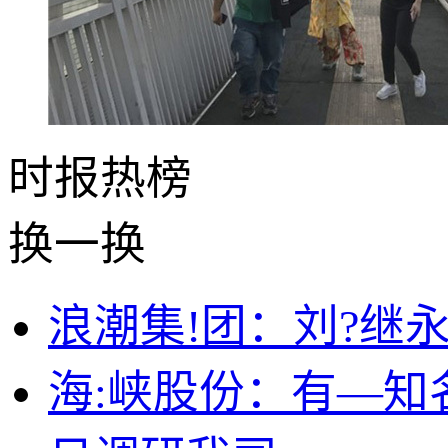
时报
热榜
换一换
浪潮集!团：刘?继
海:峡股份：有—知