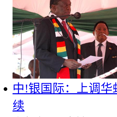
中!银国际：上调华虹
续