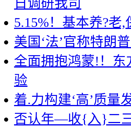
日调研我司
5.15%！基本养?
美国‘法’官称特朗
全面拥抱鸿蒙!！东
验
着.力构建‘高’质
否认年—收{入}二