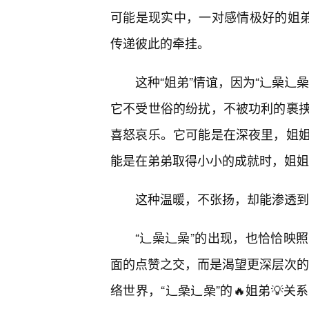
可能是现实中，一对感情极好的姐弟
传递彼此的牵挂。
这种“姐弟”情谊，因为“辶喿辶
它不受世俗的纷扰，不被功利的裹
喜怒哀乐。它可能是在深夜里，姐
能是在弟弟取得小小的成就时，姐姐
这种温暖，不张扬，却能渗透到
“辶喿辶喿”的出现，也恰恰映
面的点赞之交，而是渴望更深层次的理
络世界，“辶喿辶喿”的🔥姐弟💡