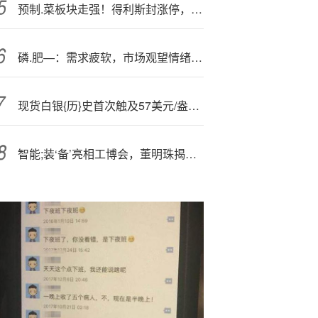
预制.菜板块走强！得利斯封涨停，相关上市公司回应
磷.肥—：需求疲软，市场观望情绪浓厚
现货白银{历}史首次触及57美元/盎司 美联储主席鲍威尔将发表讲话
智能;装‘备’亮相工博会，董明珠揭秘格力深耕自主研发的底气