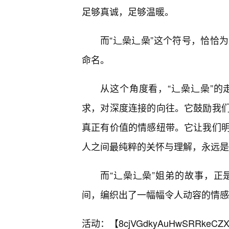
足够真诚，足够温暖。
而“辶喿辶喿”这个符号，恰恰
命名。
从这个角度看，“辶喿辶喿”
求，对深度连接的向往。它鼓励我
真正有价值的情感纽带。它让我们
人之间最纯粹的关怀与理解，永远是
而“辶喿辶喿”姐弟的故事，
间，编织出了一幅幅令人动容的情感
活动：【
8cjVGdkyAuHwSRRkeCZX