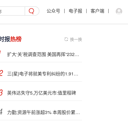
公众号
电子报
客户端
时报
热榜
换一换
扩大‘关’税调查范围 美国再挥“232大,棒”
三{星}电子将就美专利纠纷的1.91亿美元赔偿判决提起上诉
英伟达失守5,万亿美元市:值里程碑
力勤;资源午前涨超3% 本周股价累计涨幅约35%