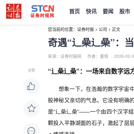
首页
快讯
要闻
股市
您当前的位置：
证券时报
>
公司
>
正文
奇遇“辶喿辶喿”：
来源：证券时报网
作者：董倩
2026-02-0
“辶喿辶喿”：一场来自数字远方
点赞
想象一下，在浩瀚的数字宇宙中
股神秘又亲切的气息。它没有明确
是“辶喿辶喿”——一个由四个汉字
颗投入平静湖面的石子，激起了层