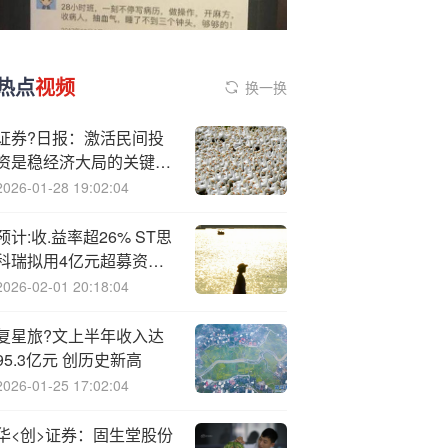
热点
视频
换一换
证券?日报：激活民间投
资是稳经济大局的关键落
子
2026-01-28 19:02:04
预计:收.益率超26% ST思
科瑞拟用4亿元超募资金
增资控股子公司，投建航
2026-02-01 20:18:04
天检测新项目
复星旅?文上半年收入达
95.3亿元 创历史新高
2026-01-25 17:02:04
华<创>证券：固生堂股份