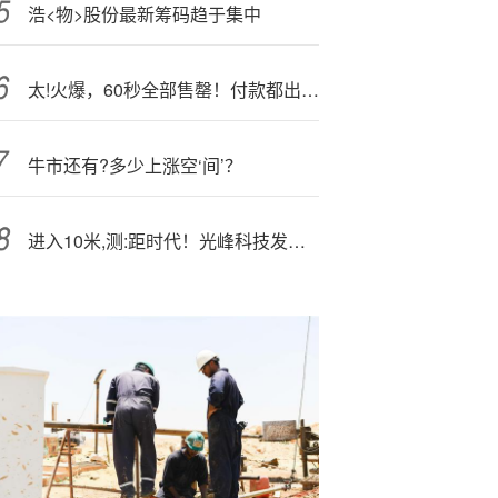
浩<物>股份最新筹码趋于集中
太!火爆，60秒全部售罄！付款都出现卡顿，直播间十分钟涌入近150万人
牛市还有?多少上涨空‘间’？
进入10米,测:距时代！光峰科技发布首款消费级水下蓝光激光雷达