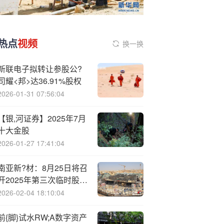
热点
视频
换一换
新联电子拟转让参股公?
司耀<邦>达36.91%股权
2026-01-31 07:56:04
【银,河证券】2025年7月
十大金股
2026-01-27 17:41:04
南亚新?材：8月25日将召
开2025年第三次临时股东
大会
2026-02-04 18:10:04
前{脚}试水RW;A数字资产