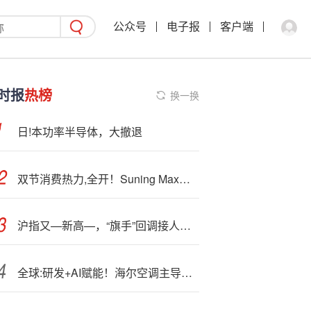
公众号
电子报
客户端
时报
热榜
换一换
日!本功率半导体，大撤退
双节消费热力,全开！Suning Max销售增长61%
沪指又—新高—，“旗手”回调接人，机构：高景气券商攻守兼备！顶流券商ETF（512000）连续11日揽金37亿元
全球:研发+AI赋能！海尔空调主导升级热舒适性国家标准